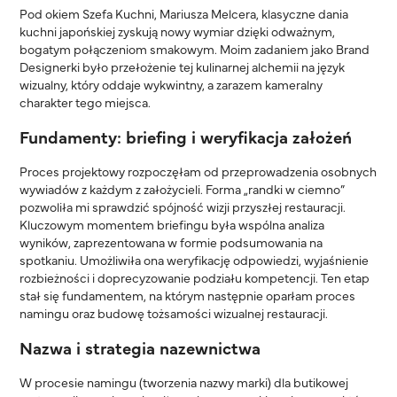
Pod okiem Szefa Kuchni, Mariusza Melcera, klasyczne dania
kuchni japońskiej zyskują nowy wymiar dzięki odważnym,
bogatym połączeniom smakowym. Moim zadaniem jako Brand
Designerki było przełożenie tej kulinarnej alchemii na język
wizualny, który oddaje wykwintny, a zarazem kameralny
charakter tego miejsca.
Fundamenty: briefing i weryfikacja założeń
Proces projektowy rozpoczęłam od przeprowadzenia osobnych
wywiadów z każdym z założycieli. Forma „randki w ciemno”
pozwoliła mi sprawdzić spójność wizji przyszłej restauracji.
Kluczowym momentem briefingu była wspólna analiza
wyników, zaprezentowana w formie podsumowania na
spotkaniu. Umożliwiła ona weryfikację odpowiedzi, wyjaśnienie
rozbieżności i doprecyzowanie podziału kompetencji. Ten etap
stał się fundamentem, na którym następnie oparłam proces
namingu oraz budowę tożsamości wizualnej restauracji.
Nazwa i strategia nazewnictwa
W procesie namingu (tworzenia nazwy marki) dla butikowej