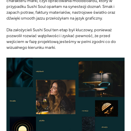
charakteru marki, czyli opracowania moodboardu, który w
przypadku Sushi Soul oparłam na synestezji doznań. Smak i
zapach potraw, faktury materiałów, nastrojowe światło oraz
dźwięki smooth jazzu przełożyłam na język graficzny.
Dla założycieli Sushi Soul ten etap był kluczowy, ponieważ
pozwolił rozwiać wątpliwości i zyskać pewność, że przed
wejściem w fazę projektową jesteśmy w pełni zgodni co do
wizualnego kierunku marki.